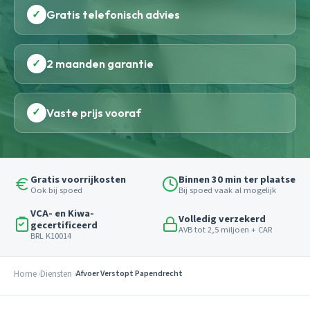
✓
Gratis telefonisch advies
✓
2 maanden garantie
✓
Vaste prijs vooraf
Gratis voorrijkosten
Binnen 30 min ter plaatse
Ook bij spoed
Bij spoed vaak al mogelijk
VCA- en Kiwa-
Volledig verzekerd
gecertificeerd
AVB tot 2,5 miljoen + CAR
BRL K10014
Home
Diensten
Afvoer Verstopt Papendrecht